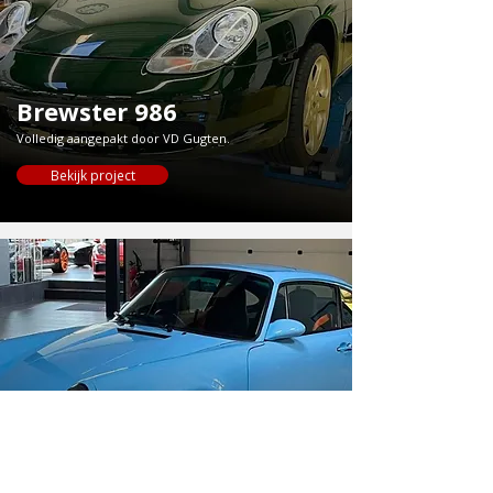
Brewster 986
Volledig aangepakt door VD Gugten.
Bekijk project
964 wide body
Volledig aangepakt door VD Gugten.