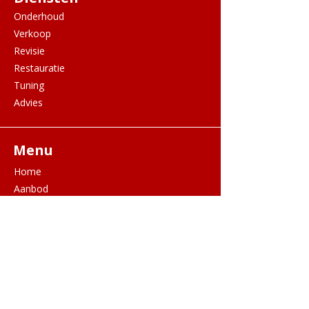
Onderhoud
Verkoop
Revisie
Restauratie
Tuning
Advies
Menu
​Home
Aanbod
Services
Over ons
Contact
Openingstijden