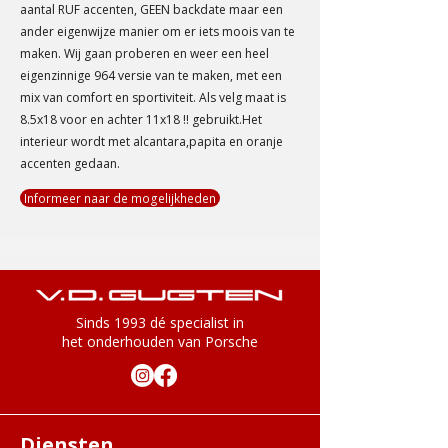
aantal RUF accenten, GEEN backdate maar een
ander eigenwijze manier om er iets moois van te
maken. Wij gaan proberen en weer een heel
eigenzinnige 964 versie van te maken, met een
mix van comfort en sportiviteit. Als velg maat is
8.5x18 voor en achter 11x18 !! gebruikt.Het
interieur wordt met alcantara,papita en oranje
accenten gedaan.
Informeer naar de mogelijkheden
Sinds 1993 d
é
specialist in
het onderhouden van Porsche
Diensten